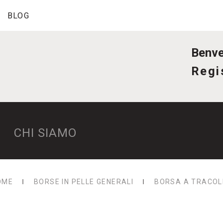
BLOG
Benve
Regis
CHI SIAMO
OME
BORSE IN PELLE GENERALI
BORSA A TRACOL