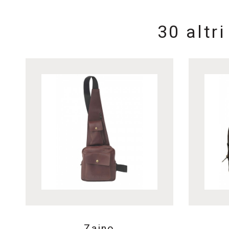
30 altr
Zaino