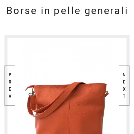
Borse in pelle generali
P
N
R
E
E
X
V
T